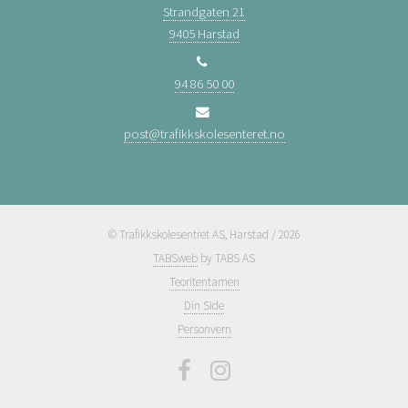
Strandgaten 21
9405 Harstad
94 86 50 00
post@trafikkskolesenteret.no
© Trafikkskolesentret AS, Harstad / 2026
TABSweb
by TABS AS
Teoritentamen
Din Side
Personvern