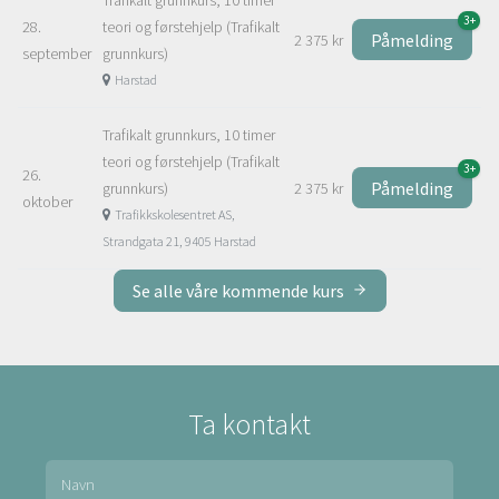
3+
28.
teori og førstehjelp (Trafikalt
Påmelding
2 375 kr
september
grunnkurs)
Harstad
Trafikalt grunnkurs, 10 timer
teori og førstehjelp (Trafikalt
3+
26.
Påmelding
grunnkurs)
2 375 kr
oktober
Trafikkskolesentret AS,
Strandgata 21, 9405 Harstad
Se alle våre kommende kurs
Ta kontakt